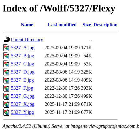
Index of /Wolff/5327/Flexy
Name
Last modified
Size
Description
Parent Directory
-
5327_A.jpg
2025-09-04 19:09
171K
5327_B.jpg
2025-09-04 19:09
54K
5327_C.jpg
2025-09-04 19:09
53K
5327_D.jpg
2023-08-06 14:19
325K
5327_E.jpg
2023-08-06 14:19
409K
5327_F.jpg
2022-12-30 17:26
393K
5327_G.jpg
2022-12-30 17:26
499K
5327_X.jpg
2025-11-17 21:09
671K
5327_Y.jpg
2025-11-17 21:09
677K
Apache/2.4.52 (Ubuntu) Server at imagens-view.gruporojemac.com.b