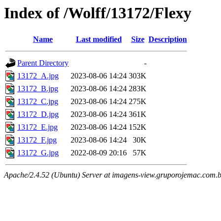
Index of /Wolff/13172/Flexy
Name
Last modified
Size
Description
Parent Directory
-
13172_A.jpg
2023-08-06 14:24
303K
13172_B.jpg
2023-08-06 14:24
283K
13172_C.jpg
2023-08-06 14:24
275K
13172_D.jpg
2023-08-06 14:24
361K
13172_E.jpg
2023-08-06 14:24
152K
13172_F.jpg
2023-08-06 14:24
30K
13172_G.jpg
2022-08-09 20:16
57K
Apache/2.4.52 (Ubuntu) Server at imagens-view.gruporojemac.com.b